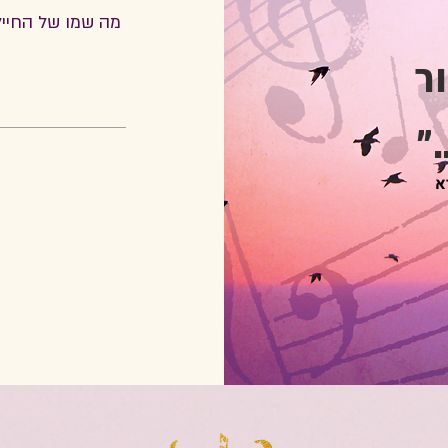
ר
"
א